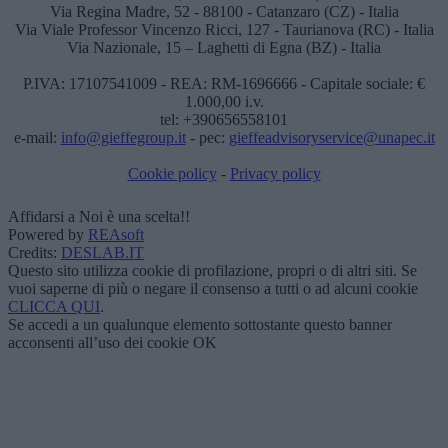
Via Regina Madre, 52 - 88100 - Catanzaro (CZ) - Italia
Via Viale Professor Vincenzo Ricci, 127 - Taurianova (RC) - Italia
Via Nazionale, 15 – Laghetti di Egna (BZ) - Italia
P.IVA: 17107541009 - REA: RM-1696666 - Capitale sociale: €
1.000,00 i.v.
tel: +390656558101
e-mail:
info@gieffegroup.it
- pec:
gieffeadvisoryservice@unapec.it
Cookie policy
-
Privacy policy
Affidarsi a Noi è una scelta!!
Powered by
REAsoft
Credits:
DESLAB.IT
Questo sito utilizza cookie di profilazione, propri o di altri siti. Se
vuoi saperne di più o negare il consenso a tutti o ad alcuni cookie
CLICCA QUI
.
Se accedi a un qualunque elemento sottostante questo banner
acconsenti all’uso dei cookie
OK