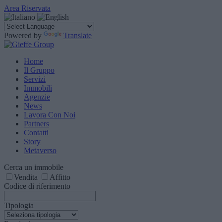
Area Riservata
Powered by
Translate
Home
Il Gruppo
Servizi
Immobili
Agenzie
News
Lavora Con Noi
Partners
Contatti
Story
Metaverso
Cerca un immobile
Vendita
Affitto
Codice di riferimento
Tipologia