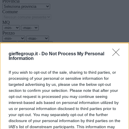
Provincia
Comune
MQ
Prezzo
Cerchi casa?
gieffegroup.it -
Do Not Process My Personal
Information
Riqualifica
If you wish to opt-out of the sale, sharing to third parties, or
processing of your personal or sensitive information for
“Riqualifica” è dedicato alle riqualificazioni,
costruzione,
targeted advertising by us, please use the below opt-out
progettazione
con nuove tecnologie e
brevetti
innovativi
section to confirm your selection. Please note that after your
supportando le richieste della clientela, delle società costruttrici, delle
opt-out request is processed you may continue seeing
agenzie aderenti alla rete, in modo personalizzato, ispirandosi a
interest-based ads based on personal information utilized by
valori di trasparenza e di servizio al cliente, mirando direttamente al
us or personal information disclosed to third parties prior to
risultato. Forniamo un servizio specifico per le agenzie aderenti alla
rete a ai rispettivi clienti che hanno intenzione di acquistare un
your opt-out. You may separately opt-out of the further
immobile,
riqualificare
e innovare quello appena acquistato. Non
disclosure of your personal information by third parties on the
vogliamo solo limitarci a offrire la più ampia scelta di nuove
IAB’s list of downstream participants. This information may